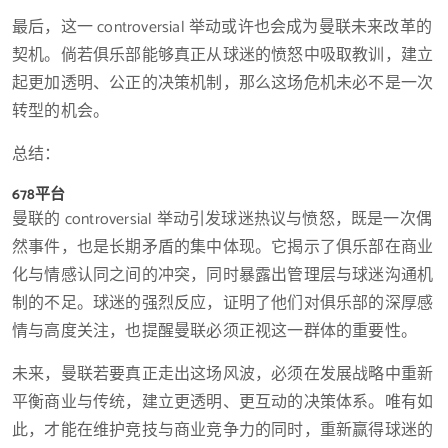
最后，这一 controversial 举动或许也会成为曼联未来改革的
契机。倘若俱乐部能够真正从球迷的愤怒中吸取教训，建立
起更加透明、公正的决策机制，那么这场危机未必不是一次
转型的机会。
总结：
678平台
曼联的 controversial 举动引发球迷热议与愤怒，既是一次偶
然事件，也是长期矛盾的集中体现。它揭示了俱乐部在商业
化与情感认同之间的冲突，同时暴露出管理层与球迷沟通机
制的不足。球迷的强烈反应，证明了他们对俱乐部的深厚感
情与高度关注，也提醒曼联必须正视这一群体的重要性。
未来，曼联若要真正走出这场风波，必须在发展战略中重新
平衡商业与传统，建立更透明、更互动的决策体系。唯有如
此，才能在维护竞技与商业竞争力的同时，重新赢得球迷的