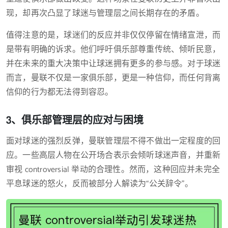
现，却再次凸显了球迷与管理层之间长期存在的矛盾。
值得注意的是，球迷们的反应并非仅仅停留在情绪宣泄，而
是带有明确的诉求。他们呼吁俱乐部尊重传统、倾听民意，
并在未来的重大决策中让球迷拥有更多的参与感。对于球迷
而言，曼联不仅是一家俱乐部，更是一种信仰，而任何背离
信仰的行为都无法得到容忍。
3、俱乐部管理层的应对与困境
面对球迷的强烈反弹，曼联管理层不得不做出一定程度的回
应。一些高层人物在公开场合表示会倾听球迷声音，并重新
审视 controversial 举动的合理性。然而，这种回应并未完全
平息球迷的怒火，反而被部分人解读为“公关辞令”。