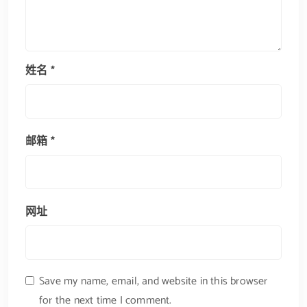
姓名
*
邮箱
*
网址
Save my name, email, and website in this browser
for the next time I comment.