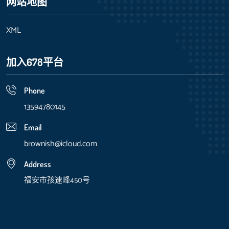
网站地图
XML
加入678平台
Phone
13594780145
Email
brownish@icloud.com
Address
福安市孩速峰450号