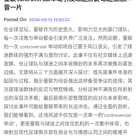
音一片
Posted On:
2026-05-13 15:50:22
在全球足坛，曼联作为历史悠久、影响力巨大的豪门球队，
每一次决策与举动都会引发外界广泛关注。然而近期，曼联
的一次 controversial 举动却将自己置于风口浪尖，引发了球
迷群体的强烈不满与激烈讨论。此事不仅在社交媒体上迅速
发酵，也让球队与球迷之间本就微妙的关系再次被推向紧张
边缘。文章将从三个方面展开深入探讨：首先是事件本身的
起因与过程，揭示曼联为何会做出这样备受争议的选择；其
次是球迷群体的反应与愤怒情绪，分析这种不满背后所折射
出的深层次矛盾；最后是俱乐部管理层的应对与未来影响，
探讨此事件可能给曼联带来的长远冲击。通过全面的剖析，
我们能够看到，这场风波不仅仅是一次单一的“controversial
举动”，更是曼联与球迷之间信任危机的一次集中体现，也
映射出现代足球俱乐部在商业化与情感认同之间的艰难平