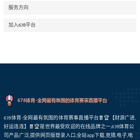
服务方向
加入678平台
678体育-全网最有氛围的体育赛事直播平台🧧🏆【财源广进,
好运连连】🧧🏆是世界最受欢迎的在线品牌之一,678体育公
司产品广泛,提供网页版登录入口,全站app下载,竞猜,电子,电