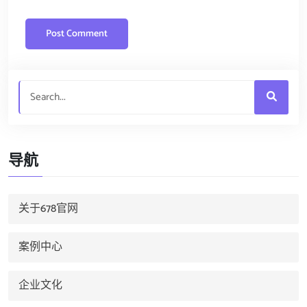
导航
关于678官网
案例中心
企业文化