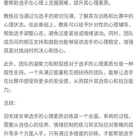
要帮助选手在心理上克服困难，提升其心理素质。
教练应当通过与选手的密切沟通，了解其在训练和比赛中的
心理状态。在此基础上，教练可以给予针对性的心理辅导，
帮助选手调整心态，避免过度紧张或情绪波动。同时，团队
成员间的相互支持和鼓励也能够促进选手的心理稳定，增强
其面对挑战时的决心和信心。
此外，团队的凝聚力和默契感对于选手的心理素质也是一种
隐性支持。一个充满正能量和互相扶持的团队，能够让选手
在比赛中感受到更多的安全感，从而提升其自信心和抗压能
力。
总结：
羽毛球女单选手的心理素质训练是一个全面、系统的过程，
需要从自信心的培养、情绪控制的练习到实际应对策略的提
升等多个方面入手。只有通过多维度的训练，才能帮助选手