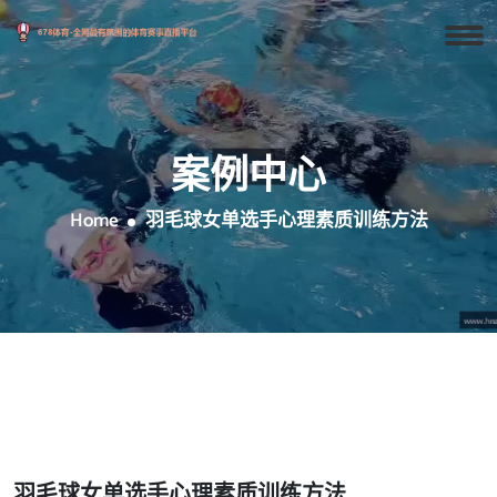
案例中心
Home
羽毛球女单选手心理素质训练方法
羽毛球女单选手心理素质训练方法