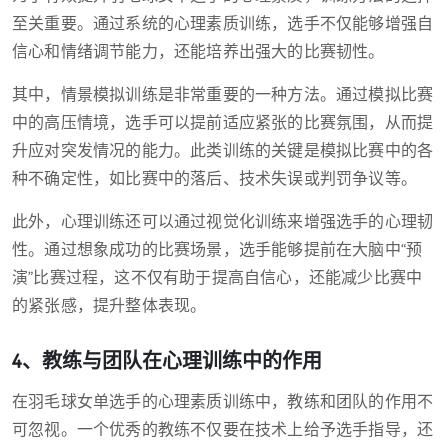
至关重要。通过系统的心理素质训练，选手不仅能够增强自
信心和情绪调节能力，还能培养出强大的比赛韧性。
其中，情景模拟训练是非常重要的一种方法。通过模拟比赛
中的高压情境，选手可以提前适应紧张的比赛氛围，从而提
升应对突发情况的能力。此类训练的关键是模拟比赛中的各
种不确定性，如比赛中的落后、技术失误或判罚争议等。
此外，心理训练还可以通过视觉化训练来增强选手的心理韧
性。通过想象成功的比赛场景，选手能够提前在大脑中“预
演”比赛过程，这不仅有助于提高自信心，还能减少比赛中
的紧张感，提升整体表现。
4、教练与团队在心理训练中的作用
在羽毛球女单选手的心理素质训练中，教练和团队的作用不
可忽视。一个优秀的教练不仅要在技术上给予选手指导，还