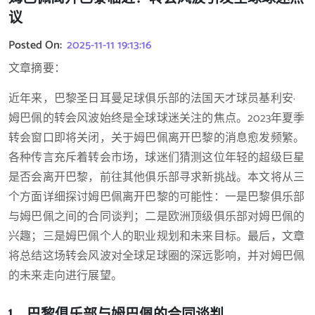
议
Posted On:
2025-11-11 19:13:16
文章摘要：
近年来，巴黎圣日耳曼足球俱乐部的法国天才球员基利安·
姆巴佩的转会风波始终是全球球迷关注的焦点。2023年夏季
转会窗口即将关闭，关于姆巴佩离开巴黎的消息愈发频繁。
各种传言充斥着转会市场，球迷们猜测这位年轻的超级巨星
是否会离开巴黎，前往其他俱乐部寻求新挑战。本文将从三
个方面详细探讨姆巴佩离开巴黎的可能性：一是巴黎俱乐部
与姆巴佩之间的合同谈判；二是欧洲顶级俱乐部对姆巴佩的
兴趣；三是姆巴佩个人的职业规划和未来目标。最后，文章
将总结这场转会风波对全球足球圈的深远影响，并对姆巴佩
的未来走向进行展望。
1、巴黎俱乐部与姆巴佩的合同谈判