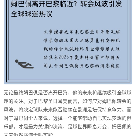
无论最终姆巴佩是否离开巴黎，他的未来将继续吸引全球球
迷的关注。对于巴黎圣日耳曼而言，如何应对姆巴佩转会的
风波，将决定球队未来能否继续在欧洲足坛保持竞争力。而
对于姆巴佩个人来说，选择一个能够帮助自己实现梦想的俱
乐部，才是最为关键的决策。足球世界瞬息万变，姆巴佩的
未来仍然充满无限可能。