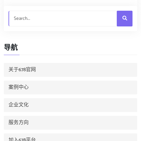
导航
关于678官网
案例中心
企业文化
服务方向
加入678平台