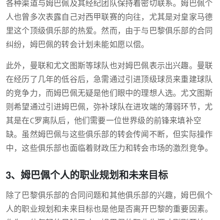
各种渠道与姆巴佩及其经纪团队保持着密切联系。姆巴佩个
人也曾多次表露自己对西甲联赛的向往，尤其是对皇家马德
里这个顶级俱乐部的热爱。然而，由于与巴黎俱乐部的合同
纠纷，姆巴佩的转会计划未能如愿以偿。
此外，曼联和尤文图斯等球队也对姆巴佩表示出兴趣。曼联
在经历了几年的低谷后，急需通过引进顶级球员来重建球队
的竞争力，而姆巴佩无疑是他们眼中的理想人选。尤文图斯
则希望通过引进姆巴佩，弥补球队在进攻端的薄弱环节，尤
其是在C罗离队后，他们需要一位世界级的前锋来填补空
缺。虽然姆巴佩与这些俱乐部的转会传闻不断，但实际操作
中，这些俱乐部也面临着财政压力和转会市场的激烈竞争。
3、姆巴佩个人的职业规划和未来目标
除了巴黎俱乐部的合同问题和其他俱乐部的兴趣，姆巴佩个
人的职业规划和未来目标也是他是否离开巴黎的重要因素。