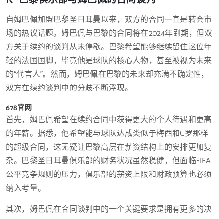
自姆巴佩加盟巴黎圣日耳曼以来，双方的合同一直是转会市
场的热议话题。姆巴佩与巴黎的合同将在2024年到期，但双
方关于续约的谈判从未停歇。巴黎希望能够继续留住这位年
轻的法国国脚，毕竟他是球队的核心人物，甚至被视为未来
的“代言人”。然而，姆巴佩在巴黎的未来却充满不确定性，
双方在续约谈判中的分歧不断浮现。
678官网
首先，姆巴佩希望在续约合同中获得更大的个人待遇和更高
的年薪。据悉，他希望能与球队达成类似于梅西和C罗那样
的超级合同，这无疑让巴黎高层在薪资结构上的安排更加复
杂。巴黎圣日耳曼俱乐部的财务状况虽然稳健，但面临FIFA
公平竞争规则的压力，俱乐部的薪资上限和财政预算也必须
纳入考量。
其次，姆巴佩在合同谈判中的一个关键要求是拥有更多的决