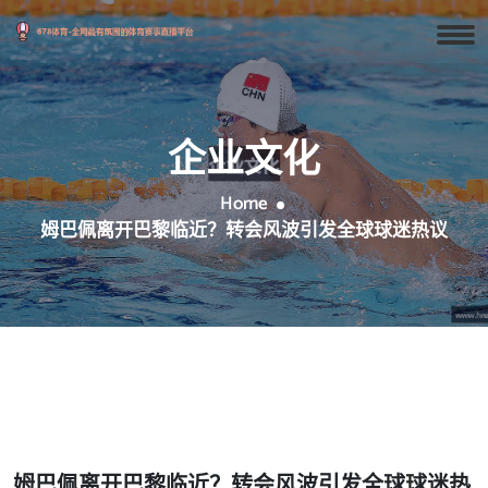
企业文化
Home
姆巴佩离开巴黎临近？转会风波引发全球球迷热议
姆巴佩离开巴黎临近？转会风波引发全球球迷热