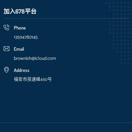
加入678平台
Phone
13594780145
Email
brownish@icloud.com
Address
福安市孩速峰450号