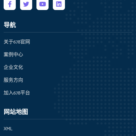
导航
关于678官网
案例中心
企业文化
服务方向
加入678平台
网站地图
XML