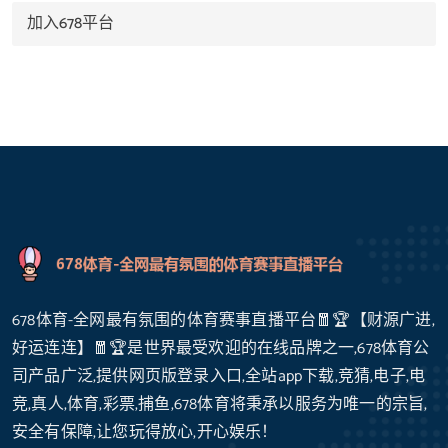
加入678平台
678体育-全网最有氛围的体育赛事直播平台🧧🏆【财源广进,
好运连连】🧧🏆是世界最受欢迎的在线品牌之一,678体育公
司产品广泛,提供网页版登录入口,全站app下载,竞猜,电子,电
竞,真人,体育,彩票,捕鱼,678体育将秉承以服务为唯一的宗旨,
安全有保障,让您玩得放心,开心娱乐！