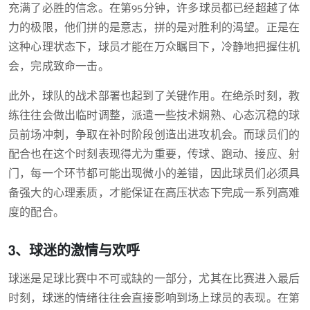
充满了必胜的信念。在第95分钟，许多球员都已经超越了体
力的极限，他们拼的是意志，拼的是对胜利的渴望。正是在
这种心理状态下，球员才能在万众瞩目下，冷静地把握住机
会，完成致命一击。
此外，球队的战术部署也起到了关键作用。在绝杀时刻，教
练往往会做出临时调整，派遣一些技术娴熟、心态沉稳的球
员前场冲刺，争取在补时阶段创造出进攻机会。而球员们的
配合也在这个时刻表现得尤为重要，传球、跑动、接应、射
门，每一个环节都可能出现微小的差错，因此球员们必须具
备强大的心理素质，才能保证在高压状态下完成一系列高难
度的配合。
3、球迷的激情与欢呼
球迷是足球比赛中不可或缺的一部分，尤其在比赛进入最后
时刻，球迷的情绪往往会直接影响到场上球员的表现。在第