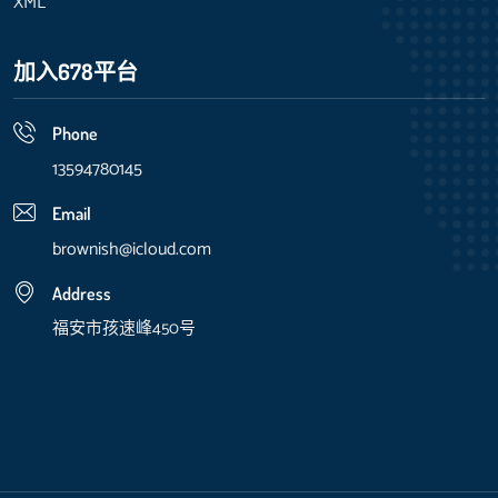
XML
加入678平台
Phone
13594780145
Email
brownish@icloud.com
Address
福安市孩速峰450号